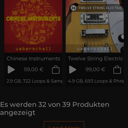
Chinese Instruments
Twelve String Electric
59,00 €
99,00 €
2.9 GB, 722 Loops & Samples
4.9 GB, 693 Loops & Phras
Es werden
32
von
39
Produkten
angezeigt
Load More