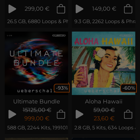
299,00 €
149,00 €
26.5 GB, 6880 Loops & Phrases
9.3 GB, 2262 Loops & Phra
-93%
-60%
Ultimate Bundle
Aloha Hawaii
15125,00 €
59,00 €
999,00 €
23,60 €
588 GB, 2244 Kits, 199101 Loops & Phrases
2.8 GB, 5 Kits, 634 Loops &