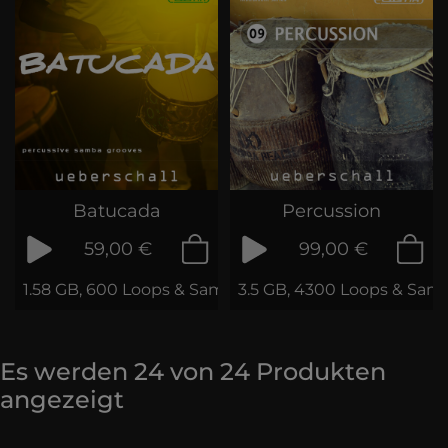
Batucada
Percussion
59,00 €
99,00 €
1.58 GB, 600 Loops & Samples
3.5 GB, 4300 Loops & Sam
Es werden
24
von
24
Produkten
angezeigt