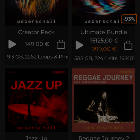
-93%
Creator Pack
Ultimate Bundle
15125,00 €
149,00 €
999,00 €
9.3 GB, 2262 Loops & Phrases
588 GB, 2244 Kits, 199101 
Jazz Up
Reggae Journey 2