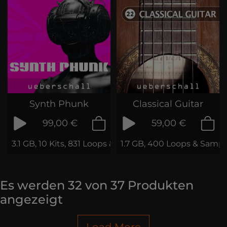
Synth Phunk
Classical Guitar
99,00 €
59,00 €
3.1 GB, 10 Kits, 831 Loops & Samples
1.7 GB, 400 Loops & Sampl
Es werden
32
von
37
Produkten
angezeigt
Load More