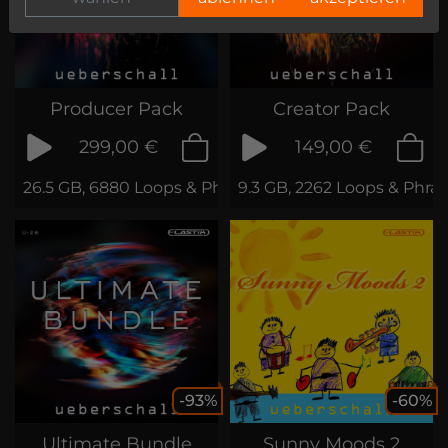
Producer Pack
Creator Pack
299,00 €
149,00 €
26.5 GB, 6880 Loops & Phrases
9.3 GB, 2262 Loops & Phra
-93%
-60%
Ultimate Bundle
Sunny Moods 2