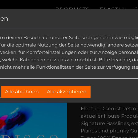
PRODUCTS
ELASTIK
gen
ION KITS
|
INSTRUMENTS
|
SOUND FX
|
DOWN
m deinen Besuch auf unserer Seite so angenehm wie möglich
 für die optimale Nutzung der Seite notwendig, andere setz
wecken, für Komforteinstellungen oder zur Anzeige personalis
, welche Kategorien du zulassen möchtest. Bitte beachte, da
icht mehr alle Funktionalitäten der Seite zur Verfügung st
Electric 
Alle ablehnen
Alle akzeptieren
Good Time Gro
Electric Disco ist Retr
aktueller House Produk
Signature Basslines, ex
Pianos und phunky Guit