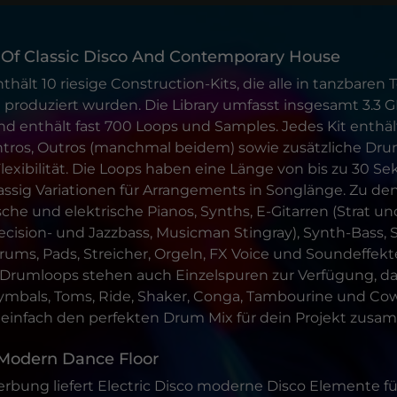
 Of Classic Disco And Contemporary House
nthält 10 riesige Construction-Kits, die alle in tanzbare
 produziert wurden. Die Library umfasst insgesamt 3.3 
 enthält fast 700 Loops und Samples. Jedes Kit enthält
Intros, Outros (manchmal beidem) sowie zusätzliche Dr
lexibilität. Die Loops haben eine Länge von bis zu 30 
ssig Variationen für Arrangements in Songlänge. Zu d
he und elektrische Pianos, Synths, E-Gitarren (Strat und
ecision- und Jazzbass, Musicman Stingray), Synth-Bass, 
rums, Pads, Streicher, Orgeln, FX Voice und Soundeffek
Drumloops stehen auch Einzelspuren zur Verfügung, dar
Cymbals, Toms, Ride, Shaker, Conga, Tambourine und Co
einfach den perfekten Drum Mix für dein Projekt zusa
 Modern Dance Floor
rbung liefert Electric Disco moderne Disco Elemente fü