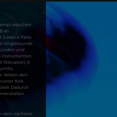
n Tempi zwischen
GB an
 3 oder 4 Parts
um Singlesounds
Sekunden und
en Instrumenten
 Telecaster), E-
Synths,
te. Neben den
unter Kick,
wbell. Dadurch
mmenstellen.
r dein nächstes