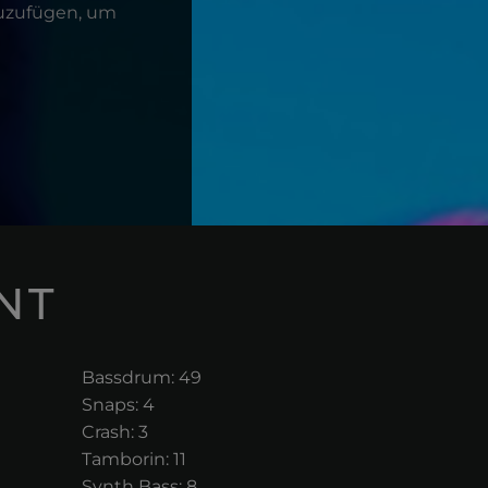
zuzufügen, um
NT
Bassdrum: 49
Snaps: 4
Crash: 3
Tamborin: 11
Synth Bass: 8