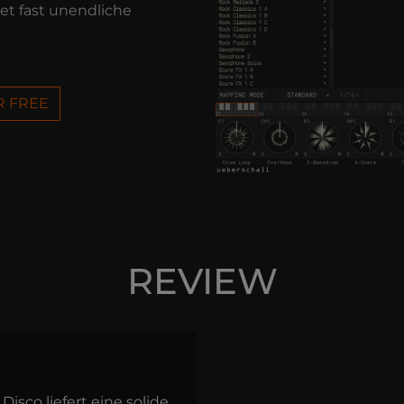
fnet fast unendliche
R FREE
REVIEW
 Disco liefert eine solide