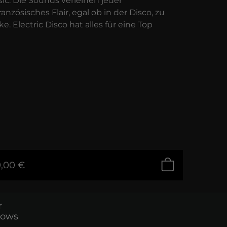
c. Die Sounds verleihen jeder
nzösisches Flair, egal ob in der Disco, zu
. Electric Disco hat alles für eine Top
e
,00 €
r
dows