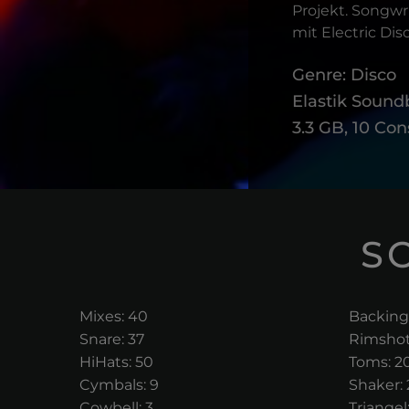
Projekt. Songw
mit Electric Di
Genre: Disco
Elastik Sound
3.3 GB, 10 Con
S
Mixes: 40
Backing
Snare: 37
Rimshot
HiHats: 50
Toms: 2
Cymbals: 9
Shaker: 
Cowbell: 3
Triangel: