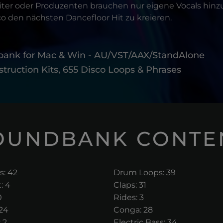
riter oder Produzenten brauchen nur eigene Vocals hin
sco den nächsten Dancefloor Hit zu kreieren.
bank for Mac & Win - AU/VST/AAX/StandAlone
struction Kits, 655 Disco Loops & Phrases
OUNDBANK CONTE
s: 42
Drum Loops: 39
: 4
Claps: 31
0
Rides: 3
24
Conga: 28
 2
Electric Bass: 34