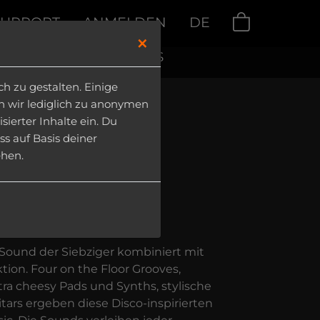
SUPPORT
ANMELDEN
DE
0
×
LOADS
|
MY PRODUCTS
 zu gestalten. Einige
en wir lediglich zu anonymen
ierter Inhalte ein. Du
ss auf Basis deiner
ehen.
Disco
oves
o Sound der Siebziger kombiniert mit
tion. Four on the Floor Grooves,
tra cheesy Pads und Synths, stylische
ars ergeben diese Disco-inspirierten