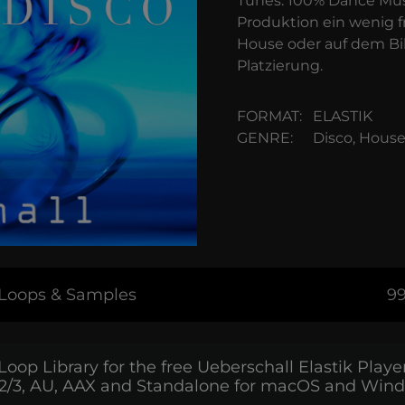
Tunes. 100% Dance Musi
Produktion ein wenig fra
House oder auf dem Bike
Platzierung.
FORMAT:
ELASTIK
GENRE:
Disco, Hous
5 Loops & Samples
99
Loop Library for the free Ueberschall Elastik Playe
2/3, AU, AAX and Standalone for macOS and Win