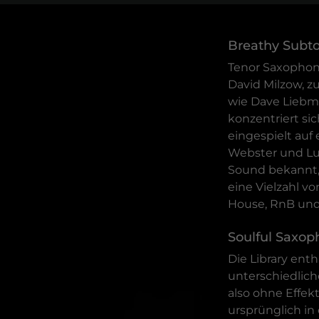
Breathy Subt
Tenor Saxophon
David Milzow, z
wie Dave Liebma
konzentriert si
eingespielt auf
Webster und Lu
Sound bekannt, 
eine Vielzahl v
House, RnB und
Soulful Saxop
Die Library enth
unterschiedlich
also ohne Effek
ursprünglich i