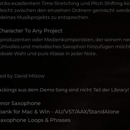
lastiks exzellentem Time Stretching und Pitch Shifting k
 leicht zwischen den einzelnen Ordnern gemischt werd
deines Musikprojekts zu entsprechen.
Character To Any Project
kproduzenten oder Medienkomponisten, der seinem ne
efühlvolles und melodisches Saxophon hinzufügen möchte
deale Wahl und pure Klasse in jeder Note.
ed by David Milzow
ckings aus dem Demo Song sind nicht Teil der Library!
Tenor Saxophone
bank for Mac & Win - AU/VST/AAX/StandAlone
Saxophone Loops & Phrases