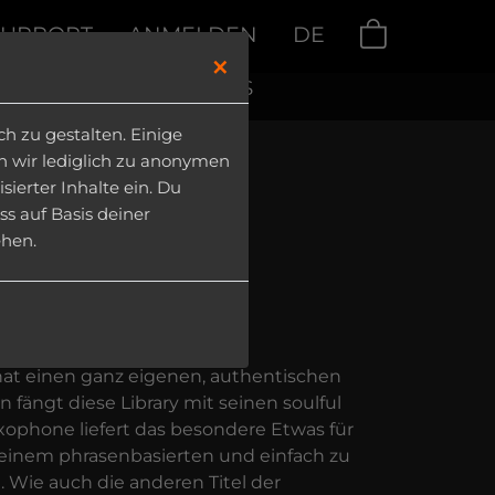
SUPPORT
ANMELDEN
DE
0
×
LOADS
|
MY PRODUCTS
 zu gestalten. Einige
en wir lediglich zu anonymen
ierter Inhalte ein. Du
ss auf Basis deiner
ehen.
axophone
es
at einen ganz eigenen, authentischen
 fängt diese Library mit seinen soulful
xophone liefert das besondere Etwas für
einem phrasenbasierten und einfach zu
Wie auch die anderen Titel der