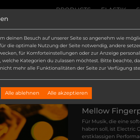
PRODUCTS
ELASTIK
gen
ION KITS
|
INSTRUMENTS
|
SOUND FX
|
DOWN
m deinen Besuch auf unserer Seite so angenehm wie möglich
 für die optimale Nutzung der Seite notwendig, andere setz
wecken, für Komforteinstellungen oder zur Anzeige personalis
, welche Kategorien du zulassen möchtest. Bitte beachte, da
icht mehr alle Funktionalitäten der Seite zur Verfügung st
Electric
Alle ablehnen
Alle akzeptieren
Mellow Fingerp
Für Musik, die eine s
haben soll, ist Electric
erstklassigen Performa