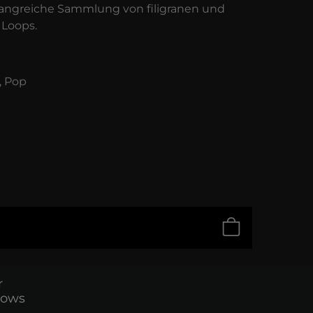
angreiche Sammlung von filigranen und
 Loops.
, Pop
r
dows