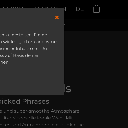
SUPPORT
ANMELDEN
DE
0
×
LOADS
|
MY PRODUCTS
 zu gestalten. Einige
en wir lediglich zu anonymen
ierter Inhalte ein. Du
ss auf Basis deiner
ehen.
 Guitar Moods
icked Phrases
ofte und super-smoothe Atmosphäre
 Guitar Moods die ideale Wahl. Mit
nces und Aufnahmen, bietet Electric