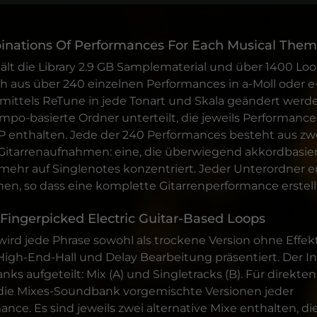
inations Of Performances For Each Musical The
lt die Library 2.9 GB Samplematerial und über 1400 Lo
ch aus über 240 einzelnen Performances in a-Moll oder e
ittels ReTune in jede Tonart und Skala geändert werd
mpo-basierte Ordner unterteilt, die jeweils Performances
P enthalten. Jede der 240 Performances besteht aus zw
itarrenaufnahmen: eine, die überwiegend akkordbasiert
h mehr auf Singlenotes konzentriert. Jeder Unterordner 
nen, so dass eine komplette Gitarrenperformance erstel
 Fingerpicked Electric Guitar-Based Loops
ird jede Phrase sowohl als trockene Version ohne Effekt
High-End-Hall und Delay Bearbeitung präsentiert. Der Inh
ks aufgeteilt: Mix (A) und Singletracks (B). Für direkten
 die Mixes-Soundbank vorgemischte Versionen jeder
nce. Es sind jeweils zwei alternative Mixe enthalten, di