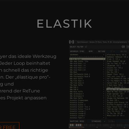
ELASTIK
layer das ideale Werkzeug
Jeder Loop beinhaltet
schnell das richtige
. Der „élastique pro“-
ng und
hrend der ReTune
des Projekt anpassen
R FREE