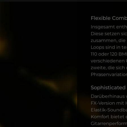
Flexible Comb
Insgesamt enthä
Diese setzen si
zusammen, die m
Loops sind in te
110 oder 120 BM
verschiedenen G
zweite, die sic
Phrasenvariatio
Sophisticated
Darüberhinaus w
FX-Version mit 
Elastik-Soundban
Komfort bietet
Gitarrenperforma