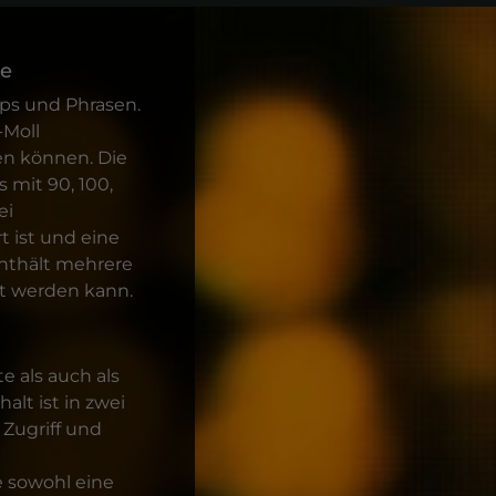
me
ops und Phrasen.
-Moll
en können. Die
 mit 90, 100,
ei
 ist und eine
enthält mehrere
lt werden kann.
e als auch als
alt ist in zwei
 Zugriff und
e sowohl eine