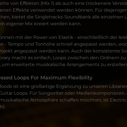
ette von Effekten (Mix 1) als auch eine trockenere Version
genen Effekte verwendet werden können. Für diejenigen
hen, bietet die Singletracks-Soundbank alle einzelnen 
ein eigener Mix kreiert werden kann.
önnen mit der Power von Elastik - einschließlich der lei
n - Tempo und Tonhöhe schnell angepasst werden, wod
Projekt angepasst werden kann. Auch der konsistente S
ibrary macht es einfach, Loops zwischen den Ordnern z
 um erweiterte musikalische Arrangements zu erstellen
ssed Loops For Maximum Flexibility
 Moods ist eine großartige Ergänzung zu unseren Librarie
uitar Loops. Für Songwriter oder Medienkomponisten, 
musikalische Atmosphäre schaffen möchten, ist Electri
hl.