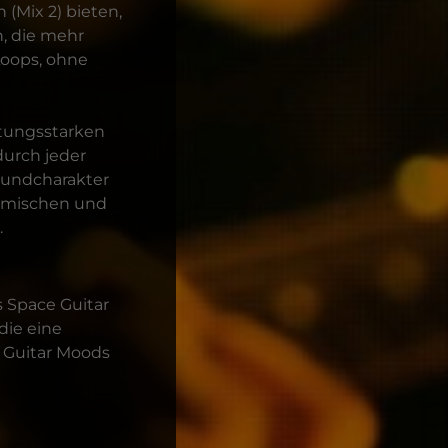
 (Mix 2) bieten,
, die mehr
Loops, ohne
stungsstarken
urch jeder
oundcharakter
u mischen und
.
s Space Guitar
die eine
c Guitar Moods