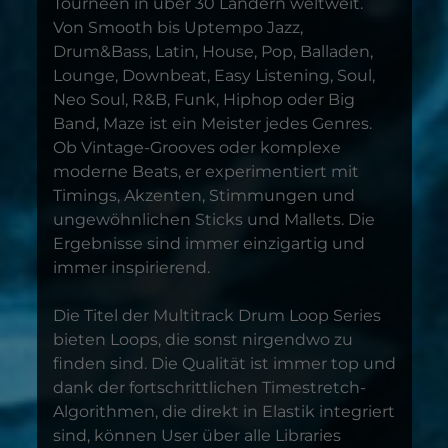
Tourneen in über 30 Ländern weltweit.
Von Smooth bis Uptempo Jazz,
Drum&Bass, Latin, House, Pop, Balladen,
Lounge, Downbeat, Easy Listening, Soul,
Neo Soul, R&B, Funk, Hiphop oder Big
Band, Maze ist ein Meister jedes Genres.
Ob Vintage-Grooves oder komplexe
moderne Beats, er experimentiert mit
Timings, Akzenten, Stimmungen und
ungewöhnlichen Sticks und Mallets. Die
Ergebnisse sind immer einzigartig und
immer inspirierend.
Die Titel der Multitrack Drum Loop Series
bieten Loops, die sonst nirgendwo zu
finden sind. Die Qualität ist immer top und
dank der fortschrittlichen Timestretch-
Algorithmen, die direkt in Elastik integriert
sind, können User über alle Libraries