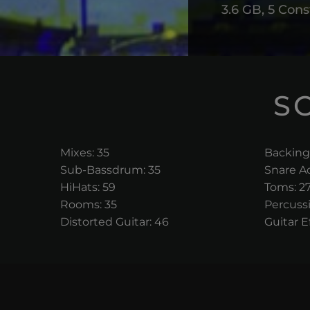
3.6 GB, 5 Cons
S
Mixes: 35
Backings
Sub-Bassdrum: 35
Snare Ac
HiHats: 59
Toms: 2
Rooms: 35
Percussi
Distorted Guitar: 46
Guitar Ef