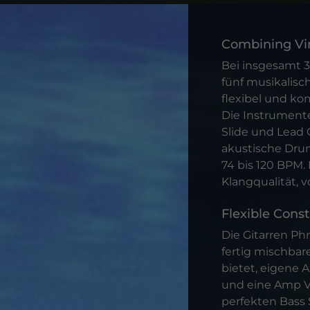
Combining Vi
Bei insgesamt 3
fünf musikalisc
flexibel und ko
Die Instrumente
Slide und Lead 
akustische Drum
74 bis 120 BPM
Klangqualität, 
Flexible Const
Die Gitarren Phr
fertig mischbar
bietet, eigene 
und eine Amp V
perfekten Bass 