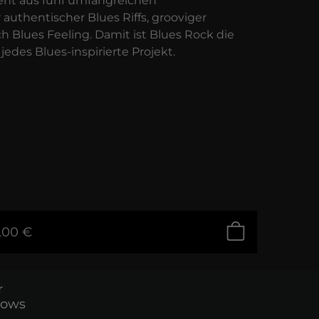
steht aus fünf umfangreichen
r authentischer Blues Riffs, grooviger
h Blues Feeling. Damit ist Blues Rock die
jedes Blues-inspirierte Projekt.
,00 €
r
dows