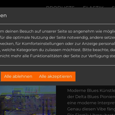
PRODUCTS
ELASTIK
gen
ION KITS
|
INSTRUMENTS
|
SOUND FX
|
DOWN
m deinen Besuch auf unserer Seite so angenehm wie möglich
 für die optimale Nutzung der Seite notwendig, andere setz
wecken, für Komforteinstellungen oder zur Anzeige personalis
, welche Kategorien du zulassen möchtest. Bitte beachte, da
icht mehr alle Funktionalitäten der Seite zur Verfügung st
Blues Ro
Alle ablehnen
Alle akzeptieren
Great Riffs & Ki
Moderne Blues Künstle
der Delta Blues Pionie
eine moderne Interpret
Genau diesen Vibe fäng