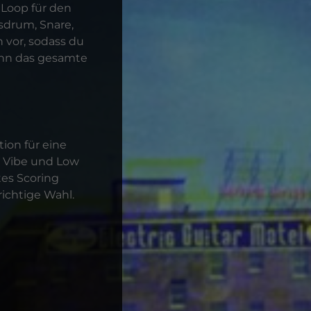
 Loop für den
ssdrum, Snare,
 vor, sodass du
ann das gesamte
ion für eine
 Vibe und Low
tes Scoring
richtige Wahl.