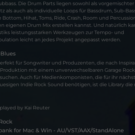
ubbass. Die Drum Parts liegen sowohl als vorgemischter
atz als auch als individuelle Loops für Bassdrum, Sub-Ba
e Bottom, Hihat, Toms, Ride, Crash, Room und Percussion
en eigenen Drum Mix erstellen kannst. Und natürlich k
astiks leistungsstarken Werkzeugen zur Tempo- und
ation leicht an jedes Projekt angepasst werden.
 Blues
erfekt für Songwriter und Produzenten, die nach Inspirat
Produktion mit einem unverwechselbaren Garage Rock
g suchen. Auch für Medienkomponisten, die für ihr nächs
uesigen Indie Rock Sound benötigen, ist die Library die 
 played by Kai Reuter
 Rock
bank for Mac & Win - AU/VST/AAX/StandAlone