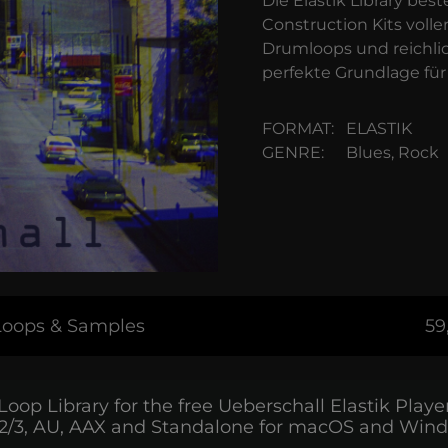
Die Elastik Library be
Construction Kits volle
Drumloops und reichlic
perfekte Grundlage für 
FORMAT:
ELASTIK
GENRE:
Blues, Rock
 Loops & Samples
59
Loop Library for the free Ueberschall Elastik Playe
2/3, AU, AAX and Standalone for macOS and Win