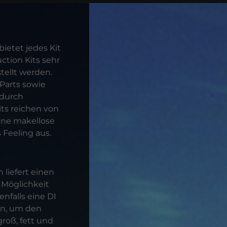
ietet jedes Kit
ction Kits sehr
tellt werden.
Parts sowie
 durch
its reichen von
ine makellose
 Feeling aus.
 liefert einen
 Möglichkeit
nfalls eine DI
en, um den
roß, fett und