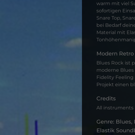
warm mit viel S
sofortigen Eins
Snare Top, Snar
bei Bedarf dein
Material mit El
Tonhöhenmanipul
Modern Retro
Blues Rock ist p
moderne Blues 
Fidelity Feelin
Projekt einen bl
Credits
All instruments
Genre: Blues,
Elastik Sound