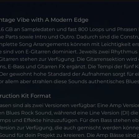
ntage Vibe with A Modern Edge
.6 GB an Sampledaten und fast 800 Loops und Phrasen b
he Parts sowie Intro und Outro. Dadurch sind die Constru
mplette Song Arrangements können mit Leichtigkeit ers
 sind von E-Gitarren dominiert. Jeweils zwei Rhythmus 
Gitarren stehen zur Verfügung. Die Gitarrensektion wird
s, E-Bass und Gitarren FX ergänzt. Die Tempi der fünf K
. Der gewohnt hohe Standard der Aufnahmen sorgt für e
vor allem aber strahlen diese Sounds authentisches Blues
ruction Kit Format
asen sind als zwei Versionen verfügbar: Eine Amp Version
en Blues Rock Sound, während eine Line Version (DI) die
Amps und Effekte hinzuzufügen. Für den Bass stehen ebe
ersion zur Verfügung, die auch gemischt werden könn
Sound für dein Projekt zu kreieren. Die Amp Bässe sind g