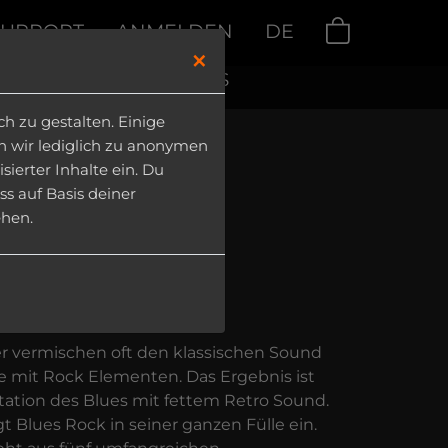
SUPPORT
ANMELDEN
DE
0
×
LOADS
|
MY PRODUCTS
 zu gestalten. Einige
en wir lediglich zu anonymen
ierter Inhalte ein. Du
ss auf Basis deiner
ehen.
ck
ller Grooves
r vermischen oft den klassischen Sound
re mit Rock Elementen. Das Ergebnis ist
ation des Blues mit fettem Retro Sound.
t Blues Rock in seiner ganzen Fülle ein.